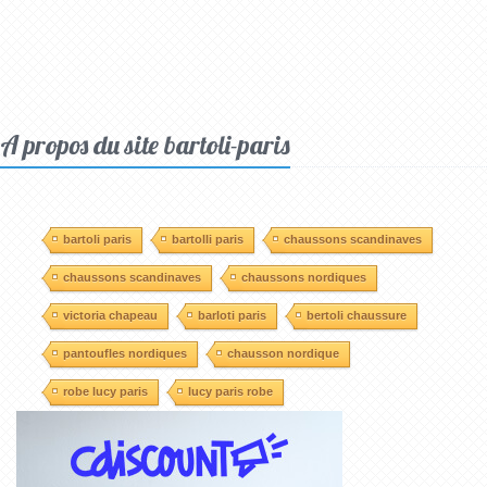
A propos du site bartoli-paris
bartoli paris
bartolli paris
chaussons scandinaves
chaussons scandinaves
chaussons nordiques
victoria chapeau
barloti paris
bertoli chaussure
pantoufles nordiques
chausson nordique
robe lucy paris
lucy paris robe