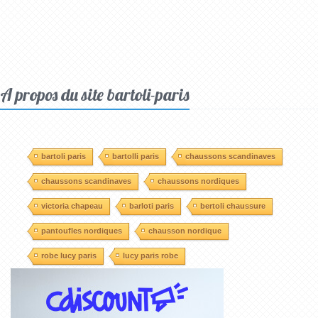
A propos du site bartoli-paris
bartoli paris
bartolli paris
chaussons scandinaves
chaussons scandinaves
chaussons nordiques
victoria chapeau
barloti paris
bertoli chaussure
pantoufles nordiques
chausson nordique
robe lucy paris
lucy paris robe