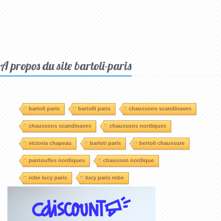
A propos du site bartoli-paris
bartoli paris
bartolli paris
chaussons scandinaves
chaussons scandinaves
chaussons nordiques
victoria chapeau
barloti paris
bertoli chaussure
pantoufles nordiques
chausson nordique
robe lucy paris
lucy paris robe