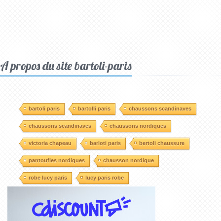
A propos du site bartoli-paris
bartoli paris
bartolli paris
chaussons scandinaves
chaussons scandinaves
chaussons nordiques
victoria chapeau
barloti paris
bertoli chaussure
pantoufles nordiques
chausson nordique
robe lucy paris
lucy paris robe