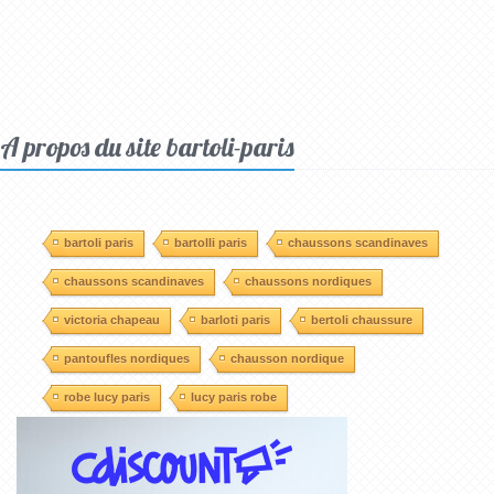
A propos du site bartoli-paris
bartoli paris
bartolli paris
chaussons scandinaves
chaussons scandinaves
chaussons nordiques
victoria chapeau
barloti paris
bertoli chaussure
pantoufles nordiques
chausson nordique
robe lucy paris
lucy paris robe