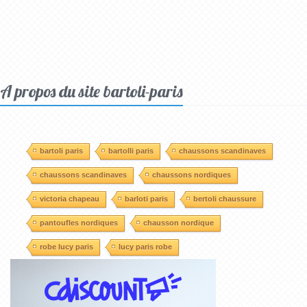
A propos du site bartoli-paris
bartoli paris
bartolli paris
chaussons scandinaves
chaussons scandinaves
chaussons nordiques
victoria chapeau
barloti paris
bertoli chaussure
pantoufles nordiques
chausson nordique
robe lucy paris
lucy paris robe