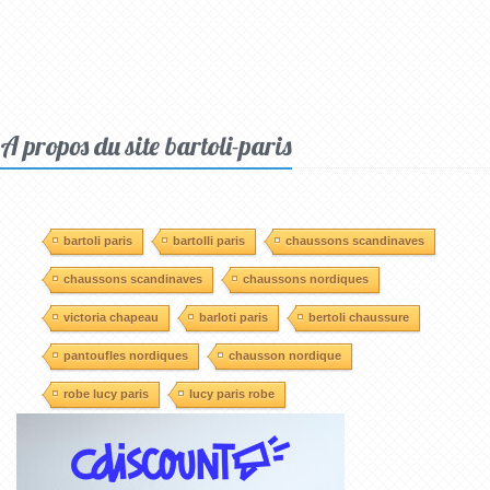
A propos du site bartoli-paris
bartoli paris
bartolli paris
chaussons scandinaves
chaussons scandinaves
chaussons nordiques
victoria chapeau
barloti paris
bertoli chaussure
pantoufles nordiques
chausson nordique
robe lucy paris
lucy paris robe