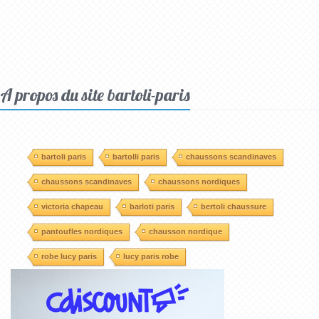
A propos du site bartoli-paris
bartoli paris
bartolli paris
chaussons scandinaves
chaussons scandinaves
chaussons nordiques
victoria chapeau
barloti paris
bertoli chaussure
pantoufles nordiques
chausson nordique
robe lucy paris
lucy paris robe