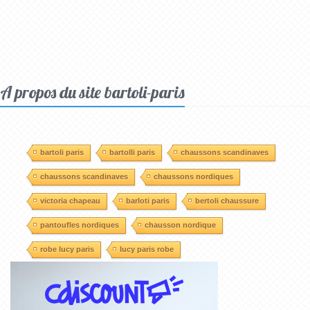
A propos du site bartoli-paris
bartoli paris
bartolli paris
chaussons scandinaves
chaussons scandinaves
chaussons nordiques
victoria chapeau
barloti paris
bertoli chaussure
pantoufles nordiques
chausson nordique
robe lucy paris
lucy paris robe