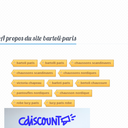
A propos du site bartoli-paris
bartoli paris
bartolli paris
chaussons scandinaves
chaussons scandinaves
chaussons nordiques
victoria chapeau
barloti paris
bertoli chaussure
pantoufles nordiques
chausson nordique
robe lucy paris
lucy paris robe