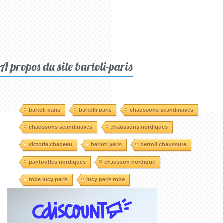
A propos du site bartoli-paris
bartoli paris
bartolli paris
chaussons scandinaves
chaussons scandinaves
chaussons nordiques
victoria chapeau
barloti paris
bertoli chaussure
pantoufles nordiques
chausson nordique
robe lucy paris
lucy paris robe