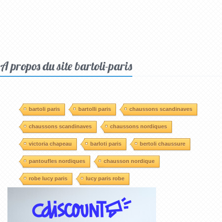
A propos du site bartoli-paris
bartoli paris
bartolli paris
chaussons scandinaves
chaussons scandinaves
chaussons nordiques
victoria chapeau
barloti paris
bertoli chaussure
pantoufles nordiques
chausson nordique
robe lucy paris
lucy paris robe