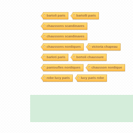
bartoli paris
bartolli paris
chaussons scandinaves
chaussons scandinaves
chaussons nordiques
victoria chapeau
barloti paris
bertoli chaussure
pantoufles nordiques
chausson nordique
robe lucy paris
lucy paris robe