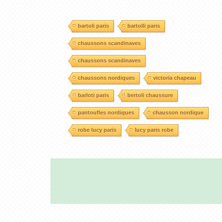
bartoli paris
bartolli paris
chaussons scandinaves
chaussons scandinaves
chaussons nordiques
victoria chapeau
barloti paris
bertoli chaussure
pantoufles nordiques
chausson nordique
robe lucy paris
lucy paris robe